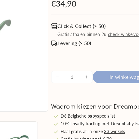
€34,90
Click & Collect (> 50)
Gratis afhalen binnen 2u
check winkelvo
Levering (> 50)
In winkelwa
Aantal
Aantal
verlagen
verhogen
voor
voor
KOMONO
KOMONO
Waarom kiezen voor Dreamb
Zonnebril
Zonnebril
Bebe
Bebe
Dé Belgische babyspecialist
Kiddos
Kiddos
10% Loyalty-korting met
Dreambaby Fa
Sage
Sage
Haal gratis af in onze
33 winkels
van
van