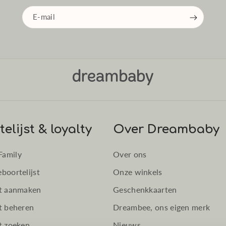
E‑mail
elijst & loyalty
Over Dreambaby
Family
Over ons
boortelijst
Onze winkels
st aanmaken
Geschenkkaarten
t beheren
Dreambee, ons eigen merk
t zoeken
Nieuws