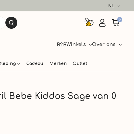
Taal
NL
0
Winkels
Over ons
B2B
Kleding
Cadeau
Merken
Outlet
 Bebe Kiddos Sage van 0