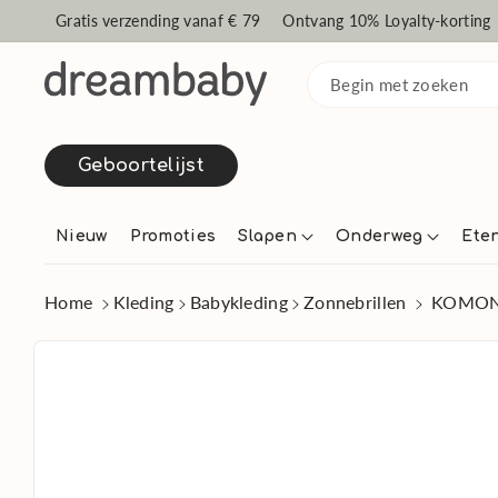
ar de cont
Gratis verzending vanaf € 79
Ontvang 10% Loyalty-korting
ent
Begin met zoeken
Geboortelijst
Nieuw
Promoties
Slapen
Onderweg
Ete
Home
Kleding
Babykleding
Zonnebrillen
KOMONO 
Ga direct naar
productinformatie