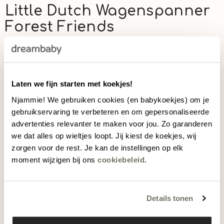
Little Dutch Wagenspanner
Forest Friends
Little Dutch
Artikelnummer:
29278001
€17,95
Laten we fijn starten met koekjes!
Njammie! We gebruiken cookies (en babykoekjes) om je
Click & Collect (> 50)
gebruikservaring te verbeteren en om gepersonaliseerde
advertenties relevanter te maken voor jou. Zo garanderen
Gratis afhalen binnen 2u
check winkelvoorraad
we dat alles op wieltjes loopt. Jij kiest de koekjes, wij
Levering (> 50)
zorgen voor de rest. Je kan de instellingen op elk
moment wijzigen bij ons
cookiebeleid
.
In winkelwagen
Aantal
Aantal
Details tonen
verlagen
verhogen
voor
voor