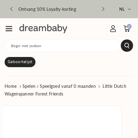
r de conten
Taal
Ontvang 10% Loyalty-korting
33 winkels
NL
t
0
Begin met zoeken
Geboortelijst
Home
Spelen
Speelgoed vanaf 0 maanden
Little Dutch
Wagenspanner Forest Friends
Ga direct naar
productinformatie