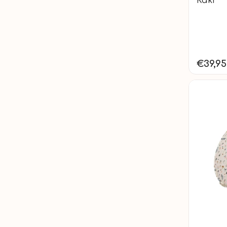
Kaki
€39,95