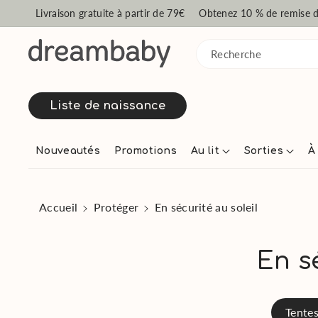
passer au c
Livraison gratuite à partir de 79€
Obtenez 10 % de remise de
ontenu
Recherche
Liste de naissance
Nouveautés
Promotions
Au lit
Sorties
À
Accueil
Protéger
En sécurité au soleil
C
En s
o
Tente