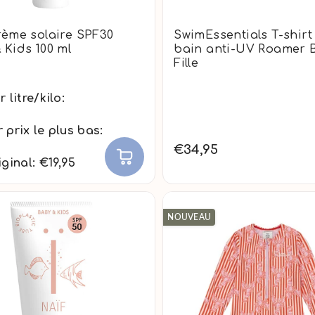
rème solaire SPF30
SwimEssentials T-shirt
 Kids 100 ml
bain anti-UV Roamer 
Fille
r litre/kilo:
 prix le plus bas:
€34,95
iginal: €19,95
NOUVEAU