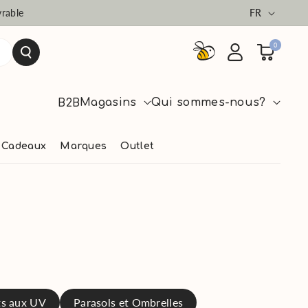
Langue
vrable
FR
0
Magasins
Qui sommes-nous?
B2B
Cadeaux
Marques
Outlet
ts aux UV
Parasols et Ombrelles