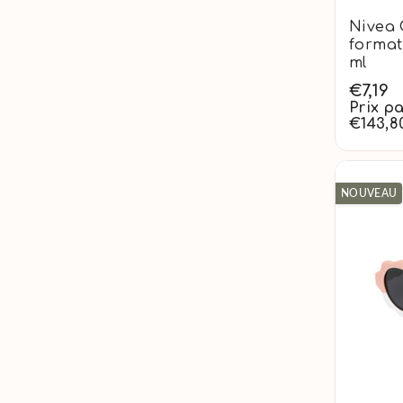
Nivea 
format
ml
€7,19
Prix pa
€143,8
NOUVEAU