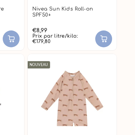
re
Nivea Sun Kids Roll-on
l
SPF50+
€8,99
Prix par litre/kilo:
€179,80
NOUVEAU