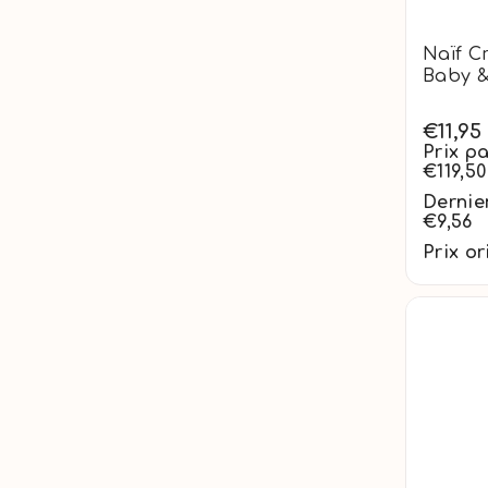
Naïf C
Baby &
€11,95
Prix pa
€119,50
Dernier
€9,56
Prix or