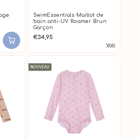
tage
SwimEssentials Maillot de
bain anti-UV Roamer Brun
Garçon
€34,95
Voir
NOUVEAU