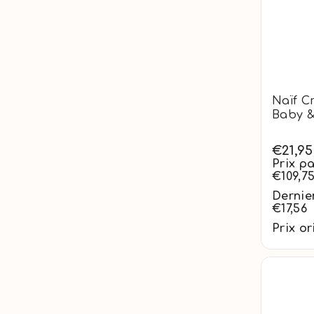
Naïf C
Baby &
€21,95
Prix pa
€109,7
Dernier
€17,56
Prix or