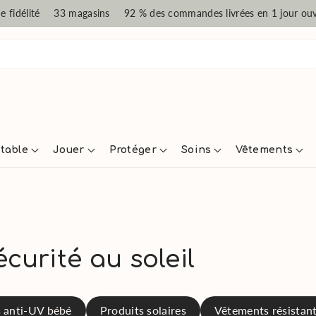
 fidélité
33 magasins
92 % des commandes livrées en 1 jour ou
 table
Jouer
Protéger
Soins
Vêtements
écurité au soleil
s anti-UV bébé
Produits solaires
Vêtements résistan