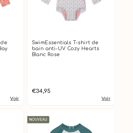
 de
SwimEssentials T-shirt de
Bay
bain anti-UV Cozy Hearts
Blanc Rose
€34,95
Voir
Voir
NOUVEAU