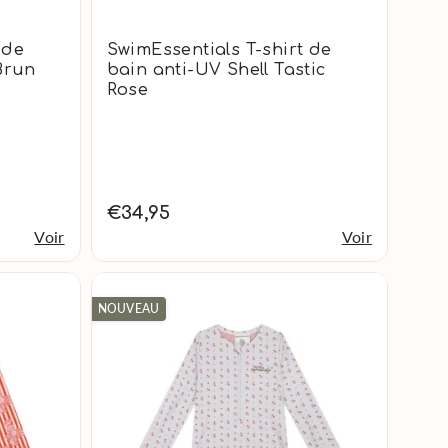
 de
SwimEssentials T-shirt de
Brun
bain anti-UV Shell Tastic
Rose
€34,95
Voir
Voir
NOUVEAU