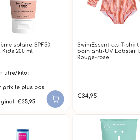
rème solaire SPF50
SwimEssentials T-shirt
 Kids 200 ml
bain anti-UV Lobster 
Rouge-rose
r litre/kilo:
5
 prix le plus bas:
€34,95
iginal: €35,95