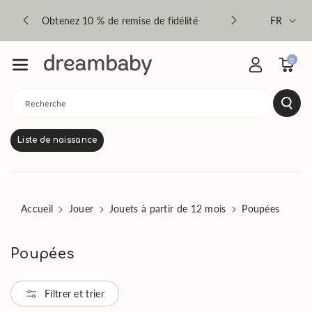
asser au co
Langue
79€
Obtenez 10 % de remise de fidélité
33 magasins
FR
ntenu
0
Recherche
Liste de naissance
Accueil
Jouer
Jouets à partir de 12 mois
Poupées
C
Poupées
o
l
Filtrer et trier
l