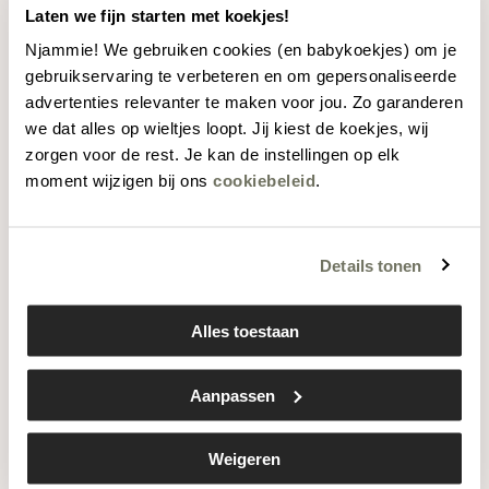
Marionnette Grenouille 25 cm
Laten we fijn starten met koekjes!
Njammie! We gebruiken cookies (en babykoekjes) om je
€15,99
gebruikservaring te verbeteren en om gepersonaliseerde
advertenties relevanter te maken voor jou. Zo garanderen
we dat alles op wieltjes loopt. Jij kiest de koekjes, wij
zorgen voor de rest. Je kan de instellingen op elk
Little Dutch Poupée en peluche
moment wijzigen bij ons
cookiebeleid
.
Little Farm Jim 35 cm
€24,95
Details tonen
Alles toestaan
Little Dutch Poupée en Peluche
NOUVEAU
Safari Friends Ranger Jim
Aanpassen
€24,95
Weigeren