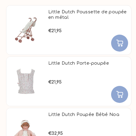
e
Little Dutch Poussette de poupée
c
en métal
t
i
€21,95
o
n
:
Little Dutch Porte-poupée
€21,95
Little Dutch Poupée Bébé Noa
€32,95