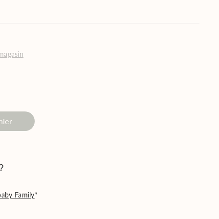
 magasin
nier
?
aby Family
*