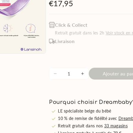
€17,95
Click & Collect
Retrait gratuit dans les 2h
Voir stock en
Livraison
Ajouter au pa
Réduire
Augmenter
la
la
quantité
quantité
de
de
Pourquoi choisir Dreambaby
Lansinoh
Lansinoh
Serviette
Serviette
LE spécialiste belge du bébé
Post-
Post-
10 % de remise de fidélité avec
Dreamb
Accouchement
Accouchement
Retrait gratuit dans nos
33 magasins
Apaisante
Apaisante