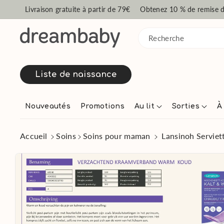
passer au c
Livraison gratuite à partir de 79€
Obtenez 10 % de remise de
ontenu
Recherche
Liste de naissance
Nouveautés
Promotions
Au lit
Sorties
À
Accueil
Soins
Soins pour maman
Lansinoh Servie
Passer aux
informations
produits