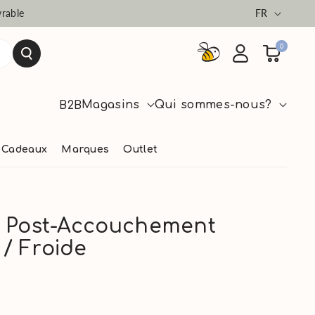
Langue
vrable
FR
0
Magasins
Qui sommes-nous?
B2B
Cadeaux
Marques
Outlet
e Post-Accouchement
/ Froide