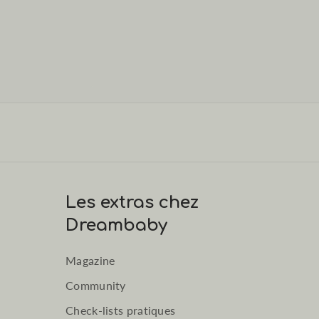
née
, les
hémorroïdes
et la
césarienne
.
omposée de perles de gel à l’intérieur (eau purifiée,
sont blanches lorsqu’elles sont chaudes, et violettes
erviette réutilisable.
orps.
e à l'eau avec du savon doux ou désinfectez-la avec de
lomb et latex.
Les extras chez
Smart™ pendant maximum 20 minutes à la fois.
Dreambaby
Magazine
Community
Check-lists pratiques