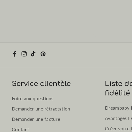
F
I
T
P
a
n
i
i
c
s
k
n
e
t
T
t
Service clientèle
Liste d
b
a
o
e
fidélité
o
g
k
r
Foire aux questions
o
r
e
Dreambaby 
k
a
s
Demander une rétractation
m
t
Avantages li
Demander une facture
Créer votre 
Contact