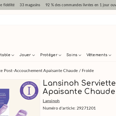
 fidélité
33 magasins
92 % des commandes livrées en 1 jour ou
 table
Jouer
Protéger
Soins
Vêtements
tte Post-Accouchement Apaisante Chaude / Froide
Lansinoh Serviett
Apaisante Chaude 
Lansinoh
Numéro d'article:
29271201